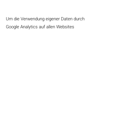
Um die Verwendung eigener Daten durch
Google Analytics auf allen Websites
abzulehnen und zu verhindern, bestehen
die folgenden Anweisungen:
https://tools.google.com/dlpage/gaoptout.
Wir können diese Cookie-Richtlinie
aktualisieren. Wir bitten Nutzer, diese Seite
regelmäßig aufzurufen, um sich über den
aktuellen Stand in Bezug auf die
Verwendung von Cookies auf dem
Laufenden zu halten.